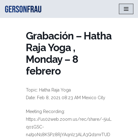
Saltar
al
contenido
Grabación – Hatha
Raja Yoga ,
Monday – 8
febrero
Topic: Hatha Raja Yoga
Date: Feb 8, 2021 08:23 AM Mexico City
Meeting Recording:
https://us02web.zoom.us/rec/share/-5iuL
qo1GSC-
n4I9oN18KSPz8RjYAqnIz3ALA3Qd1mrTUD