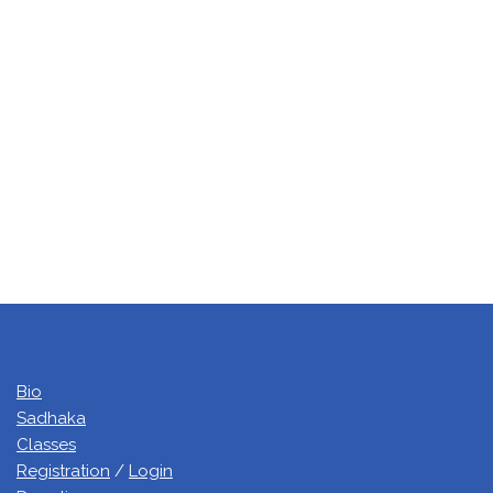
Bio
Sadhaka
Classes
Registration
/
Login