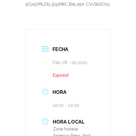
9Gxi57PbZkL7jq2NKC.BeLn9X-CVvSb6Os5
FECHA
Feb 08 - 09 2021
Expired!
HORA
10:00 - 22:00
HORA LOCAL
Zona horaria:
America/New_York