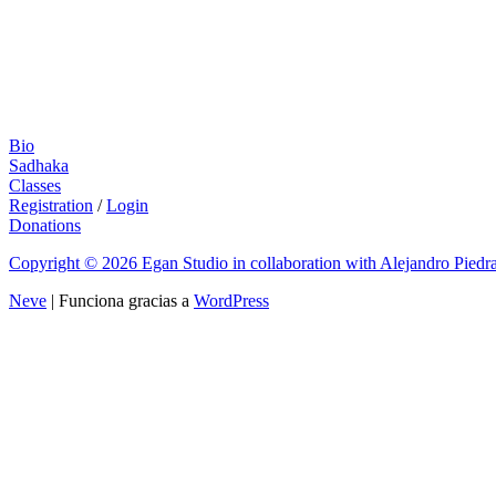
Bio
Sadhaka
Classes
Registration
/
Login
Donations
Copyright © 2026 Egan Studio in collaboration with Alejandro Piedra
Neve
| Funciona gracias a
WordPress