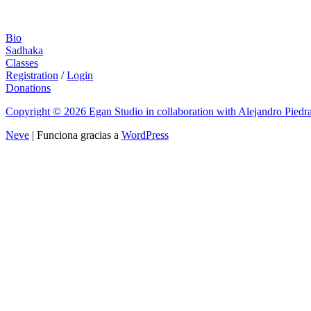
Bio
Sadhaka
Classes
Registration
/
Login
Donations
Copyright © 2026 Egan Studio in collaboration with Alejandro Piedra
Neve
| Funciona gracias a
WordPress