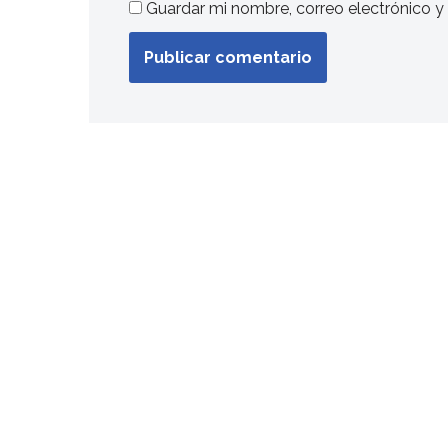
Guardar mi nombre, correo electrónico y
Obrigado por HOJE 💙✨ @casalunalu_mx 🙌🏻
Aprovechen el descuento hasta el día de hoy 