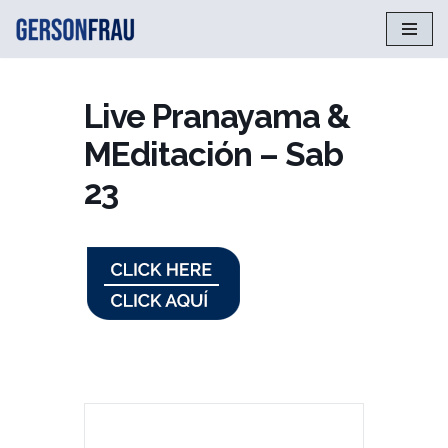
Saltar
al
contenido
Live Pranayama &
MEditación – Sab
23